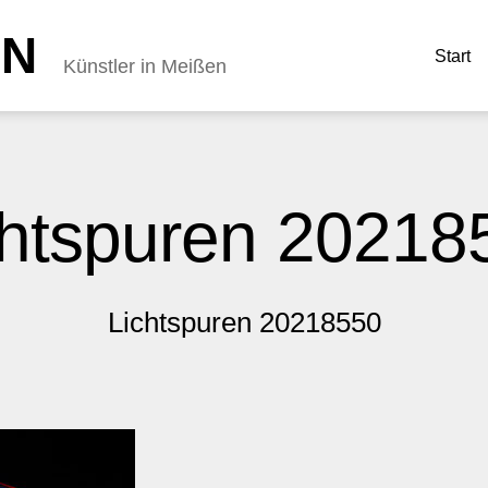
NN
Start
Künstler in Meißen
chtspuren 20218
Lichtspuren 20218550