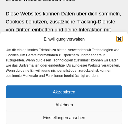
Diese Websites können Daten über dich sammeln,
Cookies benutzen, zusätzliche Tracking-Dienste
von Dritten einbetten und deine Interaktion mit
diesem eingebetteten Inhalt aufzeichnen, inklusive
Einwilligung verwalten
deiner Interaktion mit dem eingebetteten Inhalt,
Um dir ein optimales Erlebnis zu bieten, verwenden wir Technologien wie
falls du ein Konto hast und auf dieser Website
Cookies, um Geräteinformationen zu speichern und/oder darauf
zuzugreifen. Wenn du diesen Technologien zustimmst, können wir Daten
angemeldet bist.
wie das Surfverhalten oder eindeutige IDs auf dieser Website verarbeiten.
Wenn du deine Einwillligung nicht erteilst oder zurückziehst, können
bestimmte Merkmale und Funktionen beeinträchtigt werden.
Mit wem wir Daten teilen
Akzeptieren
Auf diese Webseite werden keine Daten erfasst
oder gespeichert. bei der Nutzung des Internets
Ablehnen
können andere Dienstleister außerhalb diese
Einstellungen ansehen
Webseite unabhängig von dieser Daten nutzen,