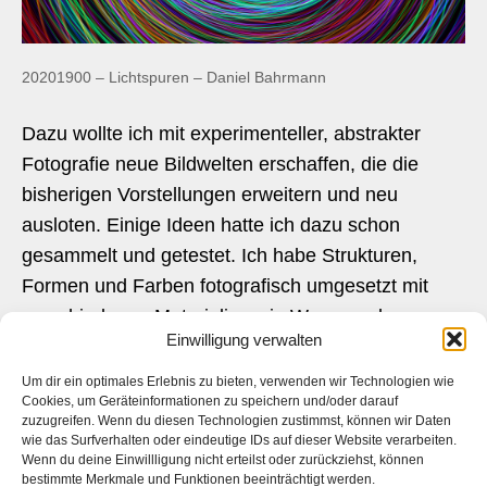
20201900 – Lichtspuren – Daniel Bahrmann
Dazu wollte ich mit experimenteller, abstrakter
Fotografie neue Bildwelten erschaffen, die die
bisherigen Vorstellungen erweitern und neu
ausloten. Einige Ideen hatte ich dazu schon
gesammelt und getestet. Ich habe Strukturen,
Formen und Farben fotografisch umgesetzt mit
verschiedenen Materialien wie Wasser oder
Einwilligung verwalten
reflektierende Oberflächen.
Um dir ein optimales Erlebnis zu bieten, verwenden wir Technologien wie
Diesen Weg habe ich jedoch bald verworfen, da
Cookies, um Geräteinformationen zu speichern und/oder darauf
zuzugreifen. Wenn du diesen Technologien zustimmst, können wir Daten
nicht die gewünschten Effekte erreicht wurden. Auf
wie das Surfverhalten oder eindeutige IDs auf dieser Website verarbeiten.
der Suche nach Alternativen bin ich zufällig auf
Wenn du deine Einwillligung nicht erteilst oder zurückziehst, können
bestimmte Merkmale und Funktionen beeinträchtigt werden.