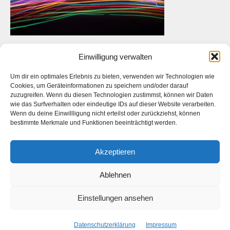
Lichtspuren 20201957
Einwilligung verwalten
Um dir ein optimales Erlebnis zu bieten, verwenden wir Technologien wie
Cookies, um Geräteinformationen zu speichern und/oder darauf
zuzugreifen. Wenn du diesen Technologien zustimmst, können wir Daten
wie das Surfverhalten oder eindeutige IDs auf dieser Website verarbeiten.
Das ist die Webseite des
Künstlers
Daniel Bahrmann
. Die
Wenn du deine Einwillligung nicht erteilst oder zurückziehst, können
Webseite des
Fotografen Daniel Bahrmann
finden Sie
hier
auf
bestimmte Merkmale und Funktionen beeinträchtigt werden.
www.bahrmann.de
Akzeptieren
Ablehnen
Facebook
Instagram
Start
Kontakt
Datenschutzerklärung
Impressum
Einstellungen ansehen
Copyright © 2026 Daniel Bahrmann
Datenschutzerklärung
Impressum