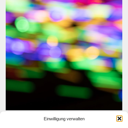
Einwilligung verwalten
Pastell – 20212072