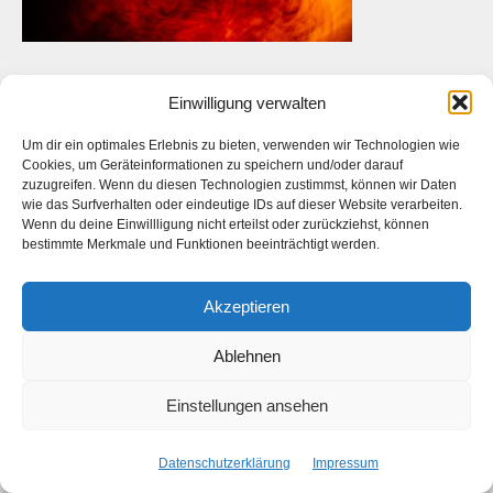
Einwilligung verwalten
Das ist die Webseite des
Künstlers
Daniel Bahrmann
. Die
Um dir ein optimales Erlebnis zu bieten, verwenden wir Technologien wie
Webseite des
Fotografen Daniel Bahrmann
finden Sie
hier
auf
Cookies, um Geräteinformationen zu speichern und/oder darauf
zuzugreifen. Wenn du diesen Technologien zustimmst, können wir Daten
www.bahrmann.de
wie das Surfverhalten oder eindeutige IDs auf dieser Website verarbeiten.
Wenn du deine Einwillligung nicht erteilst oder zurückziehst, können
bestimmte Merkmale und Funktionen beeinträchtigt werden.
Facebook
Instagram
Akzeptieren
Start
Kontakt
Datenschutzerklärung
Impressum
Ablehnen
Copyright © 2026 Daniel Bahrmann
Einstellungen ansehen
Datenschutzerklärung
Impressum