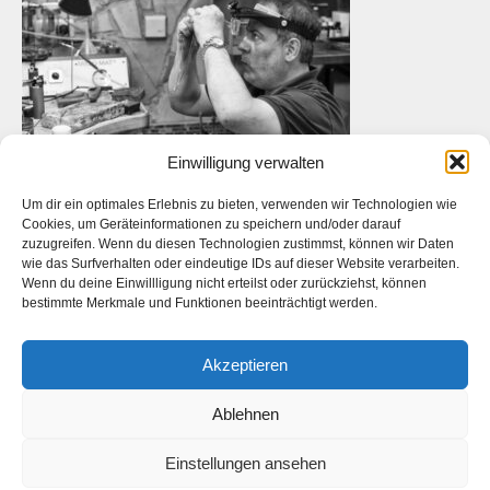
Einwilligung verwalten
Um dir ein optimales Erlebnis zu bieten, verwenden wir Technologien wie
Cookies, um Geräteinformationen zu speichern und/oder darauf
zuzugreifen. Wenn du diesen Technologien zustimmst, können wir Daten
wie das Surfverhalten oder eindeutige IDs auf dieser Website verarbeiten.
Das ist die Webseite des
Künstlers
Daniel Bahrmann
. Die
Wenn du deine Einwillligung nicht erteilst oder zurückziehst, können
Webseite des
Fotografen Daniel Bahrmann
finden Sie
hier
auf
bestimmte Merkmale und Funktionen beeinträchtigt werden.
www.bahrmann.de
Akzeptieren
Ablehnen
Facebook
Instagram
Start
Kontakt
Datenschutzerklärung
Impressum
Einstellungen ansehen