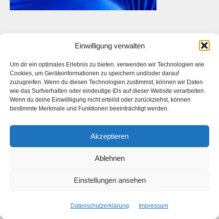
Einwilligung verwalten
Das ist die Webseite des
Künstlers
Daniel Bahrmann
. Die
Webseite des
Fotografen Daniel Bahrmann
finden Sie
hier
auf
Um dir ein optimales Erlebnis zu bieten, verwenden wir Technologien wie
Cookies, um Geräteinformationen zu speichern und/oder darauf
www.bahrmann.de
zuzugreifen. Wenn du diesen Technologien zustimmst, können wir Daten
wie das Surfverhalten oder eindeutige IDs auf dieser Website verarbeiten.
Wenn du deine Einwillligung nicht erteilst oder zurückziehst, können
bestimmte Merkmale und Funktionen beeinträchtigt werden.
Facebook
Instagram
Akzeptieren
Start
Kontakt
Datenschutzerklärung
Impressum
Ablehnen
Copyright © 2026 Daniel Bahrmann
Einstellungen ansehen
Datenschutzerklärung
Impressum