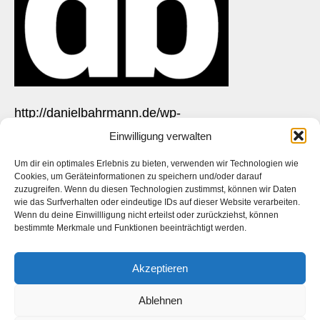
http://danielbahrmann.de/wp-
content/uploads/2021/10/cropped-favicon1.png
Einwilligung verwalten
Um dir ein optimales Erlebnis zu bieten, verwenden wir Technologien wie
Cookies, um Geräteinformationen zu speichern und/oder darauf
zuzugreifen. Wenn du diesen Technologien zustimmst, können wir Daten
wie das Surfverhalten oder eindeutige IDs auf dieser Website verarbeiten.
Das ist die Webseite des
Künstlers
Daniel Bahrmann
. Die
Wenn du deine Einwillligung nicht erteilst oder zurückziehst, können
Webseite des
Fotografen Daniel Bahrmann
finden Sie
hier
auf
bestimmte Merkmale und Funktionen beeinträchtigt werden.
www.bahrmann.de
Akzeptieren
Ablehnen
Facebook
Instagram