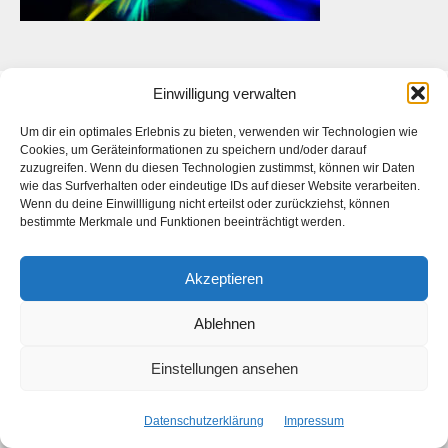
Einwilligung verwalten
Das ist die Webseite des
Künstlers
Daniel Bahrmann
. Die
Webseite des
Fotografen Daniel Bahrmann
finden Sie
hier
auf
Um dir ein optimales Erlebnis zu bieten, verwenden wir Technologien wie
Cookies, um Geräteinformationen zu speichern und/oder darauf
www.bahrmann.de
zuzugreifen. Wenn du diesen Technologien zustimmst, können wir Daten
wie das Surfverhalten oder eindeutige IDs auf dieser Website verarbeiten.
Wenn du deine Einwillligung nicht erteilst oder zurückziehst, können
bestimmte Merkmale und Funktionen beeinträchtigt werden.
Facebook
Instagram
Akzeptieren
Start
Kontakt
Datenschutzerklärung
Impressum
Ablehnen
Copyright © 2026 Daniel Bahrmann
Einstellungen ansehen
Datenschutzerklärung
Impressum