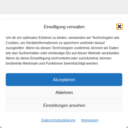
Das ist die Webseite des
Künstlers
Daniel Bahrmann
. Die
Einwilligung verwalten
Webseite des
Fotografen Daniel Bahrmann
finden Sie
hier
auf
www.bahrmann.de
Um dir ein optimales Erlebnis zu bieten, verwenden wir Technologien wie
Cookies, um Geräteinformationen zu speichern und/oder darauf
zuzugreifen. Wenn du diesen Technologien zustimmst, können wir Daten
wie das Surfverhalten oder eindeutige IDs auf dieser Website verarbeiten.
Wenn du deine Einwillligung nicht erteilst oder zurückziehst, können
bestimmte Merkmale und Funktionen beeinträchtigt werden.
Facebook
Instagram
Start
Kontakt
Datenschutzerklärung
Impressum
Akzeptieren
Copyright © 2026 Daniel Bahrmann
Ablehnen
Einstellungen ansehen
Datenschutzerklärung
Impressum