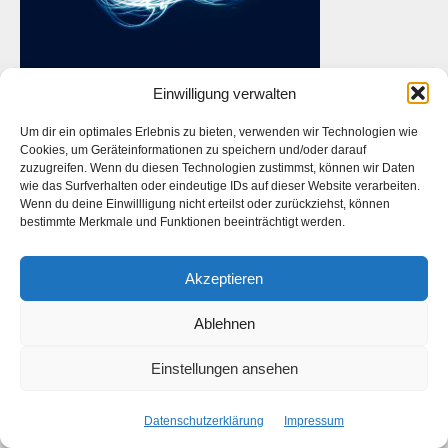
Einwilligung verwalten
Um dir ein optimales Erlebnis zu bieten, verwenden wir Technologien wie
Cookies, um Geräteinformationen zu speichern und/oder darauf
zuzugreifen. Wenn du diesen Technologien zustimmst, können wir Daten
Das ist die Webseite des
Künstlers
Daniel Bahrmann
. Die
wie das Surfverhalten oder eindeutige IDs auf dieser Website verarbeiten.
Webseite des
Fotografen Daniel Bahrmann
finden Sie
hier
auf
Wenn du deine Einwillligung nicht erteilst oder zurückziehst, können
www.bahrmann.de
bestimmte Merkmale und Funktionen beeinträchtigt werden.
Akzeptieren
Facebook
Instagram
Ablehnen
Start
Kontakt
Datenschutzerklärung
Impressum
Einstellungen ansehen
Copyright © 2026 Daniel Bahrmann
Datenschutzerklärung
Impressum