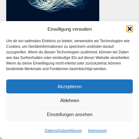
Einwilligung verwalten
Um dir ein optimales Erlebnis zu bieten, verwenden wir Technologien wie
Cookies, um Geräteinformationen zu speichern und/oder darauf
zuzugreifen. Wenn du diesen Technologien zustimmst, können wir Daten
Das ist die Webseite des
Künstlers
Daniel Bahrmann
. Die
wie das Surfverhalten oder eindeutige IDs auf dieser Website verarbeiten.
Webseite des
Fotografen Daniel Bahrmann
finden Sie
hier
auf
Wenn du deine Einwillligung nicht erteilst oder zurückziehst, können
www.bahrmann.de
bestimmte Merkmale und Funktionen beeinträchtigt werden.
Akzeptieren
Facebook
Instagram
Ablehnen
Start
Kontakt
Datenschutzerklärung
Impressum
Einstellungen ansehen
Copyright © 2026 Daniel Bahrmann
Datenschutzerklärung
Impressum