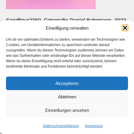
Sandfigur2360, Fotografie Daniel Bahrmann, 2023
Einwilligung verwalten
Um dir ein optimales Erlebnis zu bieten, verwenden wir Technologien wie
Cookies, um Geräteinformationen zu speichern und/oder darauf
zuzugreifen. Wenn du diesen Technologien zustimmst, können wir Daten
Das ist die Webseite des
Künstlers
Daniel Bahrmann
. Die
wie das Surfverhalten oder eindeutige IDs auf dieser Website verarbeiten.
Webseite des
Fotografen Daniel Bahrmann
finden Sie
hier
auf
Wenn du deine Einwillligung nicht erteilst oder zurückziehst, können
www.bahrmann.de
bestimmte Merkmale und Funktionen beeinträchtigt werden.
Akzeptieren
Facebook
Instagram
Ablehnen
Start
Kontakt
Datenschutzerklärung
Impressum
Einstellungen ansehen
Copyright © 2026 Daniel Bahrmann
Datenschutzerklärung
Impressum