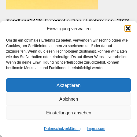
Sandfigur2428, Fotografie Daniel Bahrmann, 2023
Einwilligung verwalten
Um dir ein optimales Erlebnis zu bieten, verwenden wir Technologien wie
Cookies, um Geräteinformationen zu speichern und/oder darauf
zuzugreifen. Wenn du diesen Technologien zustimmst, können wir Daten
Das ist die Webseite des
Künstlers
Daniel Bahrmann
. Die
wie das Surfverhalten oder eindeutige IDs auf dieser Website verarbeiten.
Webseite des
Fotografen Daniel Bahrmann
finden Sie
hier
auf
Wenn du deine Einwillligung nicht erteilst oder zurückziehst, können
www.bahrmann.de
bestimmte Merkmale und Funktionen beeinträchtigt werden.
Akzeptieren
Facebook
Instagram
Ablehnen
Start
Kontakt
Datenschutzerklärung
Impressum
Einstellungen ansehen
Copyright © 2026 Daniel Bahrmann
Datenschutzerklärung
Impressum