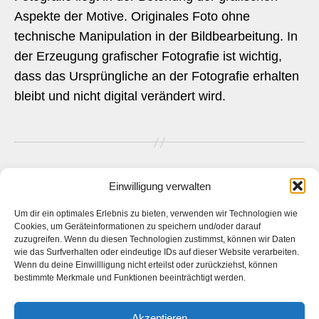
Aspekte der Motive. Originales Foto ohne
technische Manipulation in der Bildbearbeitung. In
der Erzeugung grafischer Fotografie ist wichtig,
dass das Ursprüngliche an der Fotografie erhalten
bleibt und nicht digital verändert wird.
Seitennummerierung
1
2
3
Ältere
→
Einwilligung verwalten
der
Um dir ein optimales Erlebnis zu bieten, verwenden wir Technologien wie
Cookies, um Geräteinformationen zu speichern und/oder darauf
Beiträge
zuzugreifen. Wenn du diesen Technologien zustimmst, können wir Daten
wie das Surfverhalten oder eindeutige IDs auf dieser Website verarbeiten.
Das ist die Webseite des
Künstlers
Daniel Bahrmann
. Die
Wenn du deine Einwillligung nicht erteilst oder zurückziehst, können
Webseite des
Fotografen Daniel Bahrmann
finden Sie
hier
auf
bestimmte Merkmale und Funktionen beeinträchtigt werden.
www.bahrmann.de
Akzeptieren