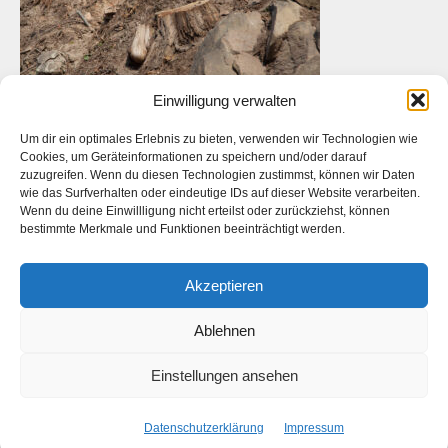
Einwilligung verwalten
Um dir ein optimales Erlebnis zu bieten, verwenden wir Technologien wie
Cookies, um Geräteinformationen zu speichern und/oder darauf
zuzugreifen. Wenn du diesen Technologien zustimmst, können wir Daten
wie das Surfverhalten oder eindeutige IDs auf dieser Website verarbeiten.
Das ist die Webseite des
Künstlers
Daniel Bahrmann
. Die
Wenn du deine Einwillligung nicht erteilst oder zurückziehst, können
Webseite des
Fotografen Daniel Bahrmann
finden Sie
hier
auf
bestimmte Merkmale und Funktionen beeinträchtigt werden.
www.bahrmann.de
Akzeptieren
Ablehnen
Facebook
Instagram
Start
Kontakt
Datenschutzerklärung
Impressum
Einstellungen ansehen
Copyright © 2026 Daniel Bahrmann
Datenschutzerklärung
Impressum