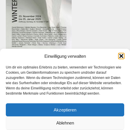
Einwilligung verwalten
Um dir ein optimales Erlebnis zu bieten, verwenden wir Technologien wie
Cookies, um Geräteinformationen zu speichern und/oder darauf
zuzugreifen. Wenn du diesen Technologien zustimmst, können wir Daten
wie das Surfverhalten oder eindeutige IDs auf dieser Website verarbeiten.
Das ist die Webseite des
Künstlers
Daniel Bahrmann
. Die
Wenn du deine Einwillligung nicht erteilst oder zurückziehst, können
Webseite des
Fotografen Daniel Bahrmann
finden Sie
hier
auf
bestimmte Merkmale und Funktionen beeinträchtigt werden.
www.bahrmann.de
Akzeptieren
Ablehnen
Facebook
Instagram