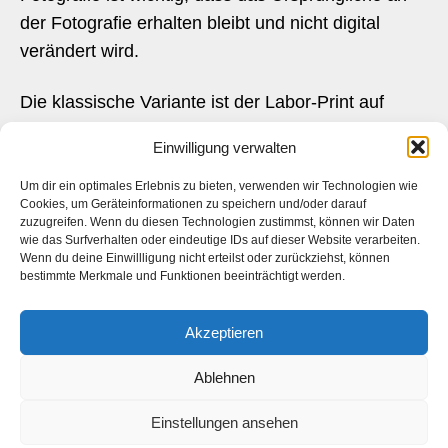
der Fotografie erhalten bleibt und nicht digital
verändert wird.
Die klassische Variante ist der Labor-Print auf
hochwertigen Fine-Art-Papier, Präsentation mit
Einwilligung verwalten
oder ohne Rahmen. Alternativ sind auch Prints auf
Alu-Dibond oder Versiegelung hinter Acryl ist
Um dir ein optimales Erlebnis zu bieten, verwenden wir Technologien wie
Cookies, um Geräteinformationen zu speichern und/oder darauf
möglich. Jeweils in hochwertiger Galeriequalität.
zuzugreifen. Wenn du diesen Technologien zustimmst, können wir Daten
wie das Surfverhalten oder eindeutige IDs auf dieser Website verarbeiten.
Wenn du deine Einwillligung nicht erteilst oder zurückziehst, können
bestimmte Merkmale und Funktionen beeinträchtigt werden.
Burning Iron
Akzeptieren
Ablehnen
Einstellungen ansehen