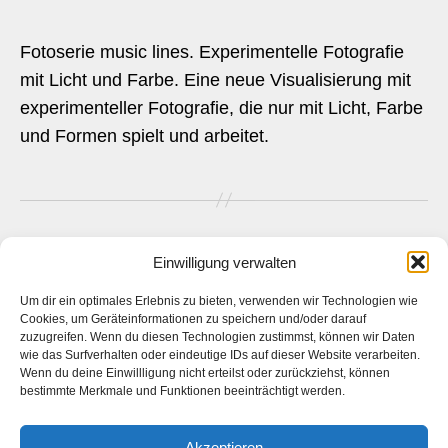
Fotoserie music lines. Experimentelle Fotografie
mit Licht und Farbe. Eine neue Visualisierung mit
experimenteller Fotografie, die nur mit Licht, Farbe
und Formen spielt und arbeitet.
Seitennummerierung
1
2
Ältere
→
Einwilligung verwalten
der
Um dir ein optimales Erlebnis zu bieten, verwenden wir Technologien wie
Beiträge
Cookies, um Geräteinformationen zu speichern und/oder darauf
zuzugreifen. Wenn du diesen Technologien zustimmst, können wir Daten
wie das Surfverhalten oder eindeutige IDs auf dieser Website verarbeiten.
Das ist die Webseite des
Künstlers
Daniel Bahrmann
. Die
Wenn du deine Einwillligung nicht erteilst oder zurückziehst, können
Webseite des
Fotografen Daniel Bahrmann
finden Sie
hier
auf
bestimmte Merkmale und Funktionen beeinträchtigt werden.
www.bahrmann.de
Akzeptieren