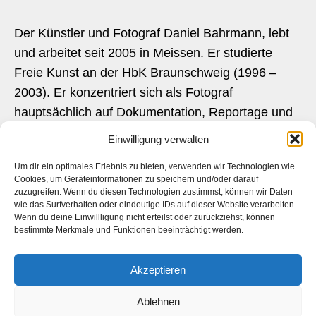
Der Künstler und Fotograf Daniel Bahrmann, lebt
und arbeitet seit 2005 in Meissen. Er studierte
Freie Kunst an der HbK Braunschweig (1996 –
2003). Er konzentriert sich als Fotograf
hauptsächlich auf Dokumentation, Reportage und
Landschaftsfotografie, kreiert dazu aber auch als
Einwilligung verwalten
künstlerisch arbeitender Fotograf abstrakte und
Um dir ein optimales Erlebnis zu bieten, verwenden wir Technologien wie
konzeptuelle Werke.
Cookies, um Geräteinformationen zu speichern und/oder darauf
zuzugreifen. Wenn du diesen Technologien zustimmst, können wir Daten
wie das Surfverhalten oder eindeutige IDs auf dieser Website verarbeiten.
Ein breit gefächertes Spektrum
Wenn du deine Einwillligung nicht erteilst oder zurückziehst, können
bestimmte Merkmale und Funktionen beeinträchtigt werden.
Daniel Bahrmann verfolgte bereits während des
Studiums verschiedene fotografische Richtungen.
Akzeptieren
So reicht sein Portfolio von Dokumentation bis hin
zur abstrakten Fotografie. Daniel Bahrmann
Ablehnen