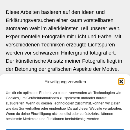
Diese Arbeiten basieren auf den Ideen und
Erklärungsversuchen einer kaum vorstellbaren
atomaren Welt im allerkleinsten Teil unserer Welt.
Experimentelle Fotografie mit Licht und Farbe. Mit
verschiedenen Techniken erzeugte Lichtspuren
werden vor schwarzem Hintergrund fotografiert.
Der künstlerische Ansatz meiner Fotografie liegt in
der Betonung der grafischen Aspekte der Motive.
Ich möchte Fotografie als künstlerisches Medium
Einwilligung verwalten
herauszustellen, mithilfe von Abstraktion und
Verdichtung, ohne technische Manipulation. In der
Um dir ein optimales Erlebnis zu bieten, verwenden wir Technologien wie
Cookies, um Geräteinformationen zu speichern und/oder darauf
Erzeugung grafischer Fotografie ist wichtig, dass
zuzugreifen. Wenn du diesen Technologien zustimmst, können wir Daten
wie das Surfverhalten oder eindeutige IDs auf dieser Website verarbeiten.
das Ursprüngliche an der Fotografie erhalten bleibt
Wenn du deine Einwillligung nicht erteilst oder zurückziehst, können
und nicht digital verändert wird.
bestimmte Merkmale und Funktionen beeinträchtigt werden.