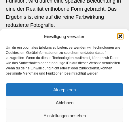
Funktion, wird durch eine spezielle Beleuchtung in
eine der Realität enthobene Form gebracht. Das
Ergebnis ist eine auf die reine Farbwirkung
reduzierte Fotografie.
Einwilligung verwalten
Es ist eine fotografische Arbeit, bei der eine
abstrakte Sandfigur durch besondere
Um dir ein optimales Erlebnis zu bieten, verwenden wir Technologien wie
Cookies, um Geräteinformationen zu speichern und/oder darauf
Beleuchtungstechniken und Farben in eine
zuzugreifen. Wenn du diesen Technologien zustimmst, können wir Daten
surreale, fast unwirkliche Form gebracht wird. Im
wie das Surfverhalten oder eindeutige IDs auf dieser Website verarbeiten.
Wenn du deine Einwillligung nicht erteilst oder zurückziehst, können
Gegensatz zur konkreten Fotografie, die sich auf
bestimmte Merkmale und Funktionen beeinträchtigt werden.
das Spiel mit Licht und Schatten in der Fotografie
konzentriert, wird hier eine reale Situation (die
Akzeptieren
Sandfigur) durch eine künstlerische Technik in eine
Ablehnen
andere, fast traumähnliche Realität gebracht.
Einstellungen ansehen
Das Ergebnis ist eine Fotografie, die sich weniger
auf die Darstellung der tatsächlichen Form der